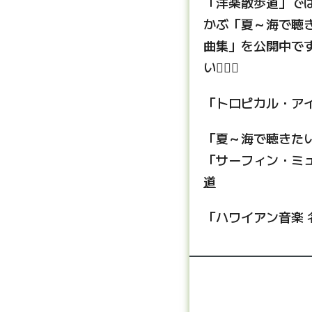
「洋楽散歩道」で
かぶ「夏～海で聴
曲集」を公開中です
い🏄‍♂️🌊
「トロピカル・ア
「夏～海で聴きた
「サーフィン・ミ
道
「ハワイアン音楽