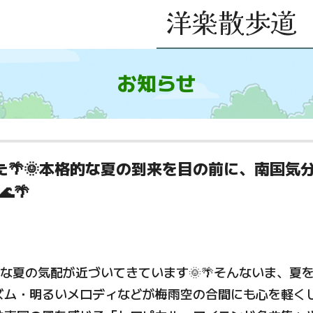
お知らせ
た🌴🌞本格的な夏の到来を目の前に、南国気
🌴
な夏の気配が近づいてきています🌞🌴そんないま、夏
ズム・明るいメロディなどが梅雨空の合間にも心を軽くし