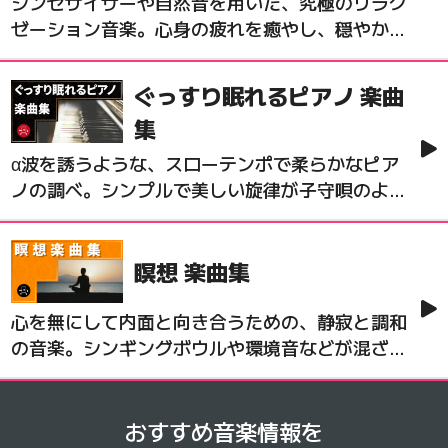
シンセサイザーや自然音を用いた、究極のリラク
ゼーション音楽。心身の疲れを癒やし、穏やかな
眠りや瞑想の時間に最適な空間を作り出します。
ぐっすり眠れるピアノ 楽曲
集
α波を誘うような、スローテンポで柔らかなピア
ノの調べ。シンプルで美しい旋律が子守唄のよう
に心に響き、質の高い睡眠環境を整えるための穏
やかなBGMです。
瞑想 楽曲集
心を無にして内面と向き合うための、静寂と調和
の音楽。シンギングボウルや環境音などが混ざり
合い、深い集中と精神の安定をもたらすマインド
フルネスな時間です。
おすすめ音楽情報を